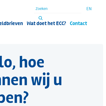
Waar bent u naar op zoek?
EN
eldbrieven
Wat doet het ECC?
Contact
lo, hoe
nen wij u
pen?