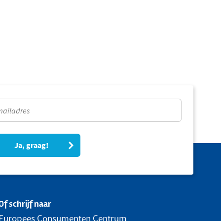
Ja, graag!
Of schrijf naar
Europees Consumenten Centrum