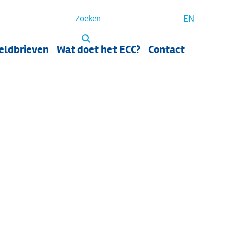
Waar bent u naar op zoek?
EN
eldbrieven
Wat doet het ECC?
Contact