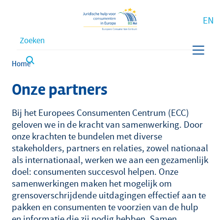
EN
Waar bent u naar op zoek?
Kruimelpad
Home
Onze partners
Bij het Europees Consumenten Centrum (ECC)
geloven we in de kracht van samenwerking. Door
onze krachten te bundelen met diverse
stakeholders, partners en relaties, zowel nationaal
als internationaal, werken we aan een gezamenlijk
doel: consumenten succesvol helpen. Onze
samenwerkingen maken het mogelijk om
grensoverschrijdende uitdagingen effectief aan te
pakken en consumenten te voorzien van de hulp
en informatie die zij nodig hebben. Samen