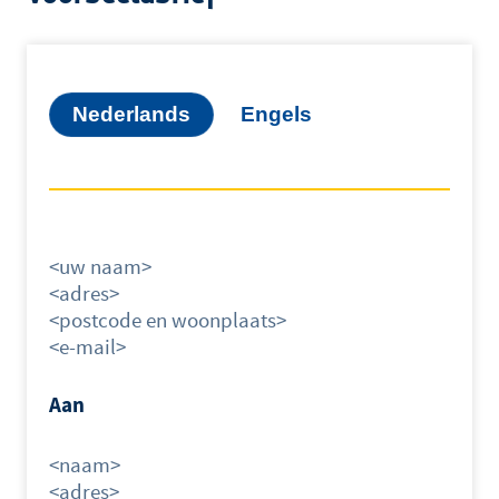
Nederlands
Engels
<uw naam>
<adres>
<postcode en woonplaats>
<e-mail>
Aan
<naam>
<adres>