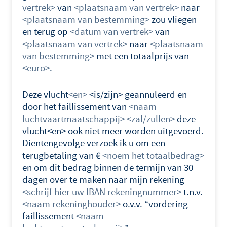
vertrek>
van
<plaatsnaam van vertrek>
naar
<plaatsnaam van bestemming>
zou vliegen
en terug op
<datum van vertrek>
van
<plaatsnaam van vertrek>
naar
<plaatsnaam
van bestemming>
met een totaalprijs van
<euro>
.
Deze vlucht
<en>
<is/zijn>
geannuleerd en
door het faillissement van
<naam
luchtvaartmaatschappij>
<zal/zullen>
deze
vlucht<en> ook niet meer worden uitgevoerd.
Dientengevolge verzoek ik u om een
terugbetaling van €
<noem het totaalbedrag>
en om dit bedrag binnen de termijn van 30
dagen over te maken naar mijn rekening
<schrijf hier uw IBAN rekeningnummer>
t.n.v.
<naam rekeninghouder>
o.v.v. “vordering
faillissement
<naam