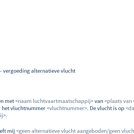
>
 vergoeding alternatieve vlucht
gen met
<naam luchtvaartmaatschappij>
van
<plaats van 
ad het vluchtnummer
<vluchtnummer>
. De vlucht is op
<d
ij>
.
eft mij
<geen alternatieve vlucht aangeboden/geen vluch