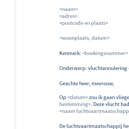
<naam>
<adres>
<postcode en plaats>
<woonplaats, datum>
Kenmerk:
<boekingsnummer
Onderwerp: vluchtannulering –
Geachte heer, mevrouw,
Op
<datum>
zou ik gaan vlie
bestemming>
. Deze vlucht h
<naam luchtvaartmaatschapp
De luchtvaartmaatschappij he