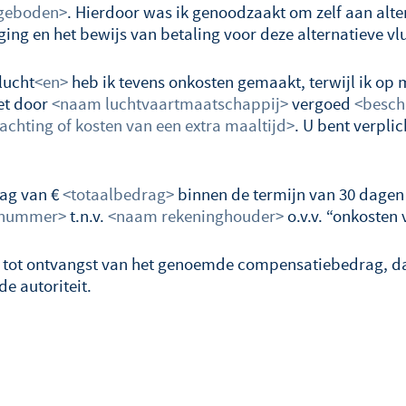
geboden>
. Hierdoor was ik genoodzaakt om zelf aan alte
ing en het bewijs van betaling voor deze alternatieve vlu
lucht
<en>
heb ik tevens onkosten gemaakt, terwijl ik op m
iet door
<naam luchtvaartmaatschappij>
vergoed
<beschr
achting of kosten van een extra maaltijd>
. U bent verpli
rag van €
<totaalbedrag>
binnen de termijn van 30 dagen
gnummer>
t.n.v.
<naam rekeninghouder>
o.v.v. “onkosten
n tot ontvangst van het genoemde compensatiebedrag, dan
e autoriteit.