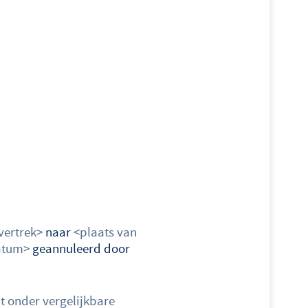
vertrek>
naar
<plaats van
atum>
geannuleerd door
t onder vergelijkbare