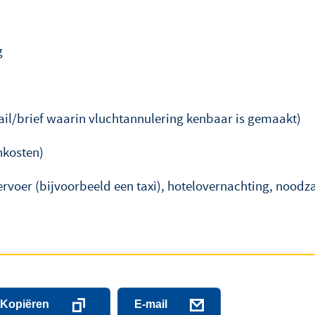
g
ail/brief waarin vluchtannulering kenbaar is gemaakt)
nkosten)
rvoer (bijvoorbeeld een taxi), hotelovernachting, noodza
Kopiëren
E-mail