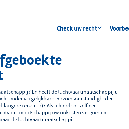
Hoofdnavigatie
Check uw recht
Voorbe
lfgeboekte
t
aatschappij? En heeft de luchtvaartmaatschappij u
lucht onder vergelijkbare vervoersomstandigheden
 langere reisduur)? Als u hierdoor zelf een
luchtvaartmaatschappij uw onkosten vergoeden.
 naar de luchtvaartmaatschappij.