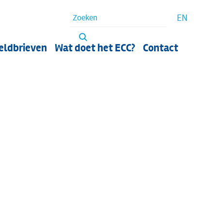
Waar bent u naar op zoek?
EN
eldbrieven
Wat doet het ECC?
Contact