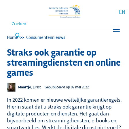
EN
Waar bent u naar op zoek?
Kruimelpad
Home
Consumentennieuws
Straks ook garantie op
streamingdiensten en online
games
Maartje
, jurist
Gepubliceerd op 09 mei 2022
In 2022 komen er nieuwe wettelijke garantieregels.
Hierin staat dat u straks ook garantie krijgt op
digitale producten en diensten. Het gaat dan
bijvoorbeeld om streamingdiensten, e-books en
smartwatches. Werkt de digitale dienst niet goed?