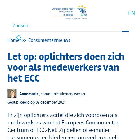
EN
Waar bent u naar op zoek?
Kruimelpad
Home
Consumentennieuws
Let op: oplichters doen zich
voor als medewerkers van
het ECC
Annemarie
, communicatiemedewerker
Gepubliceerd op 02 december 2024
Er zijn oplichters actief die zich voordoen als
medewerkers van het Europees Consumenten
Centrum of ECC-Net. Zij bellen of e-mailen
consumenten en bieden aan om verloren geld